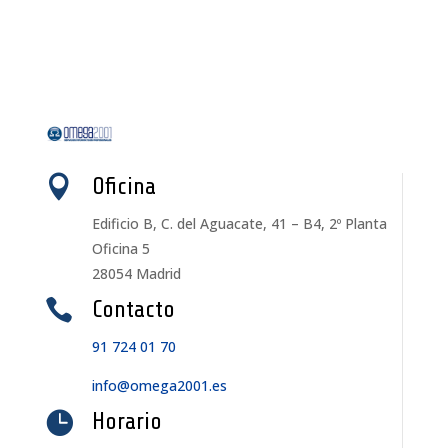

Oficina
Edificio B, C. del Aguacate, 41 – B4, 2º Planta
Oficina 5
28054 Madrid

Contacto
91 724 01 70
info@omega2001.es

Horario