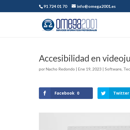
91 724 01 70
info@omega2001.es
Accesibilidad en videoj
por
Nacho Redondo
|
Ene 19, 2023
|
Software
,
Tec
Facebook
0
Twitter