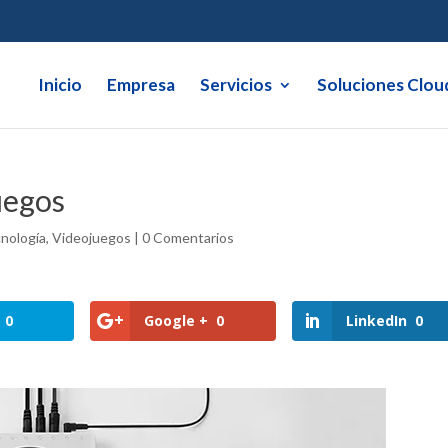
Inicio
Empresa
Servicios
Soluciones Clou
uegos
nología
,
Videojuegos
|
0 Comentarios
0
Google +
0
LinkedIn
0