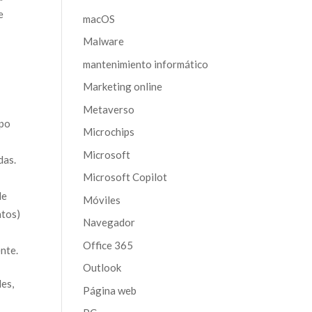
e
macOS
Malware
mantenimiento informático
Marketing online
Metaverso
mpo
Microchips
Microsoft
das.
Microsoft Copilot
de
Móviles
atos)
Navegador
Office 365
ente.
Outlook
les,
Página web