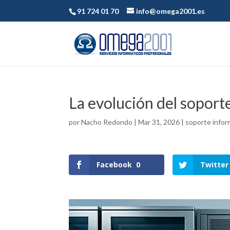
91 724 01 70
info@omega2001.es
La evolución del soport
por
Nacho Redondo
|
Mar 31, 2026
|
soporte infor
Facebook
0
Twitter