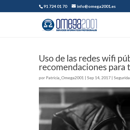
91 724 01 70
info@omega2001.es
Uso de las redes wifi pú
recomendaciones para t
por
Patricia_Omega2001
|
Sep 14, 2017
|
Segurida