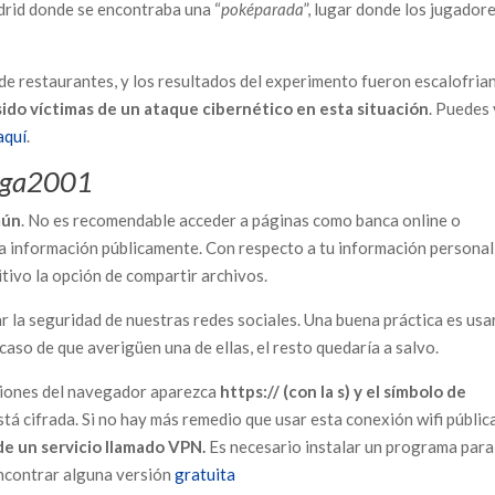
drid donde se encontraba una “
poképarada
”, lugar donde los jugador
 restaurantes, y los resultados del experimento fueron escalofrian
ido víctimas de un ataque cibernético en esta situación
. Puedes
aquí
.
ega2001
mún
. No es recomendable acceder a páginas como banca online o
ha información públicamente. Con respecto a tu información personal
tivo la opción de compartir archivos.
ar la seguridad de nuestras redes sociales. Una buena práctica es usa
caso de que averigüen una de ellas, el resto quedaría a salvo.
ciones del navegador aparezca
https://
(con la s) y el símbolo de
stá cifrada. Si no hay más remedio que usar esta conexión wifi públic
de un servicio llamado VPN.
Es necesario instalar un programa para
ncontrar alguna versión
gratuita