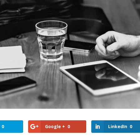
0
Google +
0
LinkedIn
0