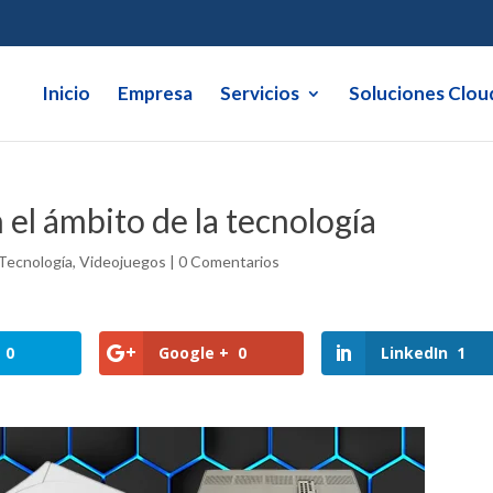
Inicio
Empresa
Servicios
Soluciones Clou
 el ámbito de la tecnología
Tecnología
,
Videojuegos
|
0 Comentarios
0
Google +
0
LinkedIn
1