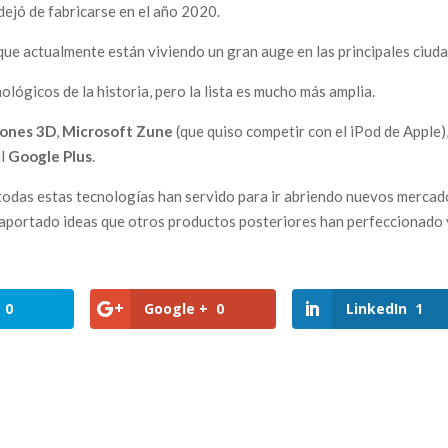
dejó de fabricarse en el año 2020.
 que actualmente están viviendo un gran auge en las principales ciud
lógicos de la historia, pero la lista es mucho más amplia.
iones 3D
,
Microsoft Zune
(que quiso competir con el iPod de Apple),
al
Google Plus
.
 todas estas tecnologías han servido para ir abriendo nuevos mercad
 aportado ideas que otros productos posteriores han perfeccionado 
0
Google +
0
LinkedIn
1