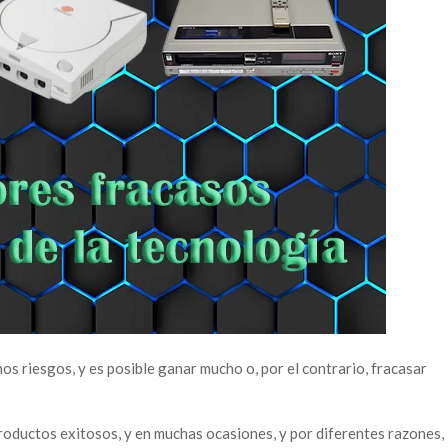
s riesgos, y es posible ganar mucho o, por el contrario, fracasar
roductos exitosos, y en muchas ocasiones, y por diferentes razones,