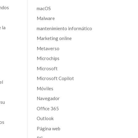
andos
macOS
Malware
 la
mantenimiento informático
Marketing online
Metaverso
Microchips
Microsoft
Microsoft Copilot
el
Móviles
Navegador
 su
Office 365
Outlook
gos
Página web