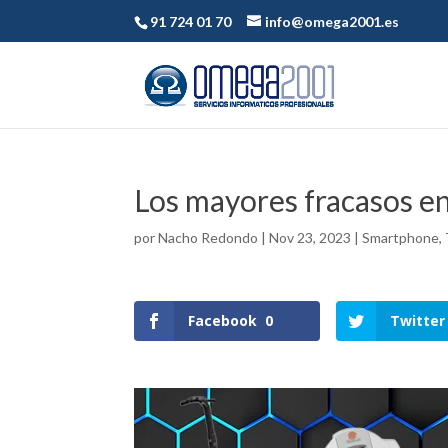
91 724 01 70
info@omega2001.es
Los mayores fracasos en
por
Nacho Redondo
|
Nov 23, 2023
|
Smartphone
,
Facebook
0
Twitter