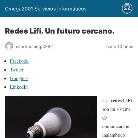
Omega2001 Servicios Informáticos
Redes Lifi. Un futuro cercano.
sandraomega2001
hace 10 años
Facebook
Twitter
Google +
LinkedIn
redes LiFi
Las
son un sistema
de
comunicación
inalámbrico